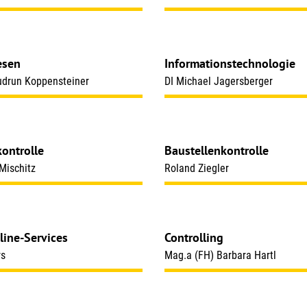
esen
Informationstechnologie
drun Koppensteiner
DI Michael Jagersberger
kontrolle
Baustellenkontrolle
Mischitz
Roland Ziegler
ine-Services
Controlling
rs
Mag.a (FH) Barbara Hartl