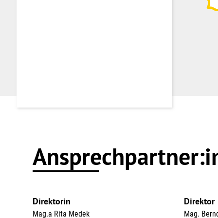
für Arbeitnehmer:innen
Telefon
0579579 5000
E-Mail
kundendienst@buak.at
Ansprechpartner:i
Direktorin
Direktor
Mag.a Rita Medek
Mag. Bern