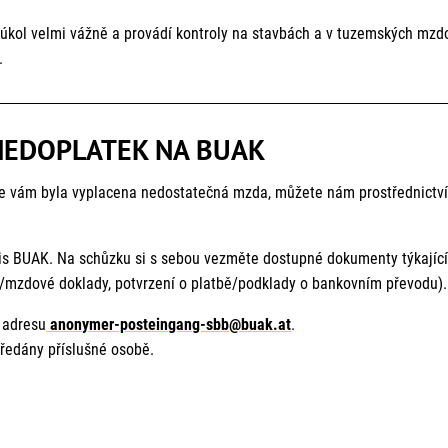
ěstnanci jsou zaměstnáni v odvětví stavebnictví a kolektivní smlouvy v
úkol velmi vážně a provádí kontroly na stavbách a v tuzemských mzd
.
NEDOPLATEK NA BUAK
že vám byla vyplacena nedostatečná mzda, můžete nám prostřednictví
is BUAK. Na schůzku si s sebou vezměte dostupné dokumenty týkajíc
y/mzdové doklady, potvrzení o platbě/podklady o bankovním převodu).
 adresu
anonymer-posteingang-sbb@buak.at
.
ředány příslušné osobě.