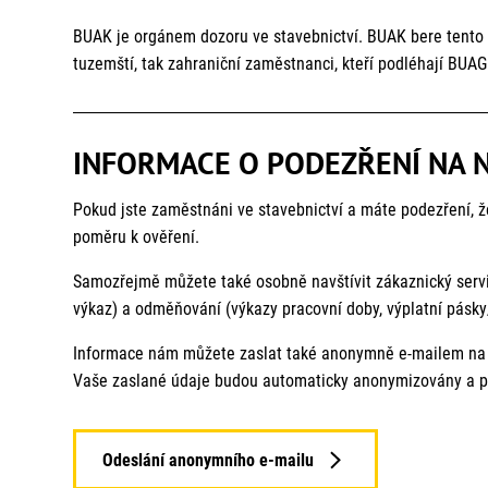
společnosti pronajímající pracovní sílu, jejichž zam
BUAK je orgánem dozoru ve stavebnictví. BUAK bere tento 
tuzemští, tak zahraniční zaměstnanci, kteří podléhají BUAG
INFORMACE O PODEZŘENÍ NA 
Pokud jste zaměstnáni ve stavebnictví a máte podezření, 
poměru k ověření.
Samozřejmě můžete také osobně navštívit zákaznický serv
výkaz) a odměňování (výkazy pracovní doby, výplatní pásk
Informace nám můžete zaslat také anonymně e-mailem na
Vaše zaslané údaje budou automaticky anonymizovány a p
Odeslání anonymního e-mailu