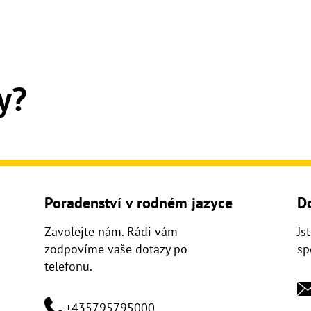
y?
Poradenství v rodném jazyce
D
Zavolejte nám. Rádi vám
Js
zodpovíme vaše dotazy po
sp
telefonu.
+435795795000