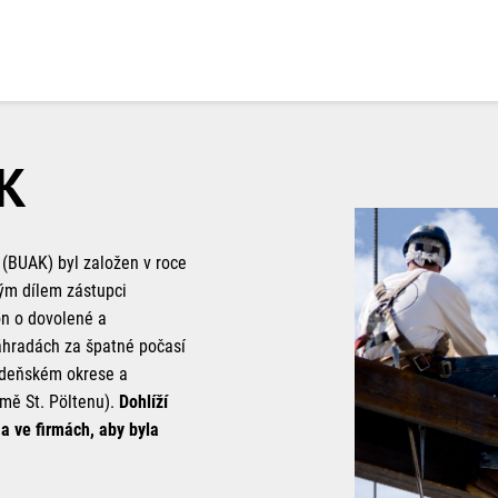
AK
 (BUAK) byl založen v roce
ným dílem zástupci
n o dovolené a
áhradách za špatné počasí
vídeňském okrese a
mě St. Pöltenu).
Dohlíží
a ve firmách, aby byla