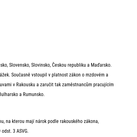
zdy.
žké práci – NSchG, Spolková sbírka
chodu.
ům vzniknou, a na druhé straně systém
ovního poměru obdržet až 18násobek
dvody, které mají být vyplaceny během
dy za zameškané hodiny.
u.
lsko, Slovensko, Slovinsko, Českou republiku a Maďarsko.
zaměstnanosti ve stavebnictví.
kážek. Současně vstoupil v platnost zákon o mzdovém a
ouvami v Rakousku a zaručit tak zaměstnancům pracujícím
 Bulharsko a Rumunsko.
, na kterou mají nárok podle rakouského zákona,
9 odst. 3 ASVG.