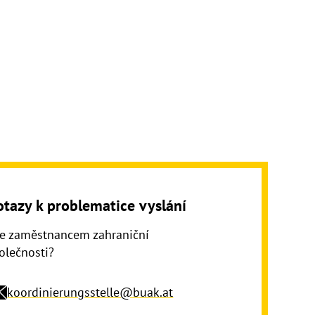
otazy k problematice vyslání
te zaměstnancem zahraniční
olečnosti?
koordinierungsstelle@buak.at