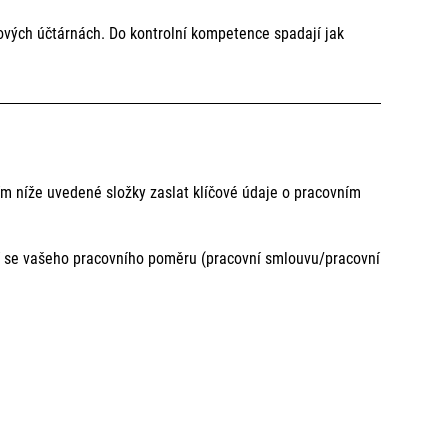
e stavebnictví, jsou zahrnuty do tohoto zákona.
ových účtárnách. Do kontrolní kompetence spadají jak
m níže uvedené složky zaslat klíčové údaje o pracovním
í se vašeho pracovního poměru (pracovní smlouvu/pracovní