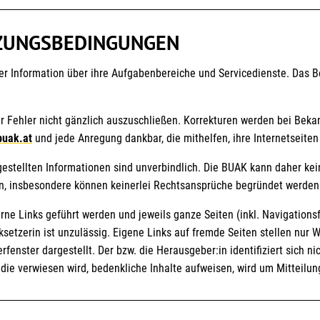
ZUNGSBEDINGUNGEN
der Information über ihre Aufgabenbereiche und Servicedienste. Das 
r Fehler nicht gänzlich auszuschließen. Korrekturen werden bei Bek
uak.at
und jede Anregung dankbar, die mithelfen, ihre Internetseiten
estellten Informationen sind unverbindlich. Die BUAK kann daher kein
n, insbesondere können keinerlei Rechtsansprüche begründet werden
xterne Links geführt werden und jeweils ganze Seiten (inkl. Navigat
ksetzerin ist unzulässig. Eigene Links auf fremde Seiten stellen nur 
enster dargestellt. Der bzw. die Herausgeber:in identifiziert sich nic
die verwiesen wird, bedenkliche Inhalte aufweisen, wird um Mitteilung