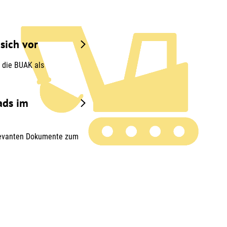
 sich vor
 die BUAK als
ads im
relevanten Dokumente zum