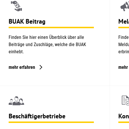
und die Unternehmern im Zuge der Vergabe der
rd.
BUAK Beitrag
Mel
 Namen und ihre Steuernummer abgestimmt und wird für
kommen-, Körperschaftsteuer, etc. genutzt.
Finden Sie hier einen Überblick über alle
Finde
Beiträge und Zuschläge, welche die BUAK
Meldu
einhebt.
erbri
ndesstelle oder an die Betriebsbetreuung. Nach der
mehr erfahren
mehr 
d die erste Zuschlagsvorschreibung erfolgt.
glich bekannt zu geben.
Beschäftigerbetriebe
Kon