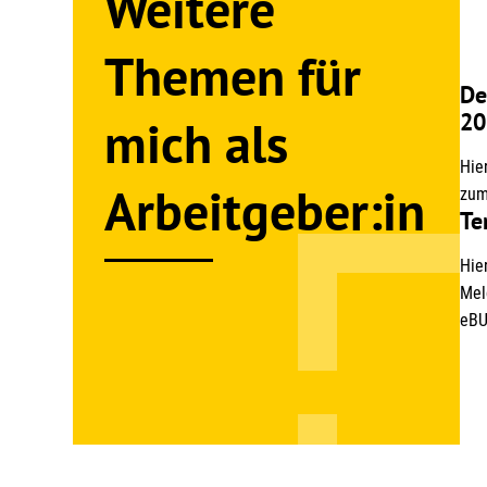
Weitere
Themen für
De
20
mich als
Hie
Arbeitgeber:in
zum
Te
Hie
Mel
eBU